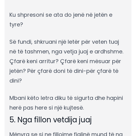
Ku shpresoni se ata do jenë në jetën e
tyre?
Së fundi, shkruani një letër për veten tuaj
në të tashmen, nga vetja juaj e ardhshme.
Çfarë keni arritur? Çfarë keni mësuar për
jetën? Për çfarë doni të dini-për çfarë të
dini?
Mbani këto letra diku të sigurta dhe hapini
herë pas here si një kujtesë.
5. Nga fillon vetdija juaj
Mënyra se si ne fillojme fjalinë mund të na