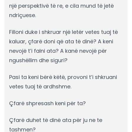
një perspektivë të re, e cila mund të jetë
ndriçuese.
Filloni duke i shkruar një letër vetes tuaj të
kaluar, çfarë doni që ata të dinë? A keni
nevojë t’i falni ata? A kanë nevojë për
ngushëllim dhe siguri?
Pasi ta keni bërë këtë, provoni t’i shkruani
vetes tuaj të ardhshme.
Çfarë shpresash keni për ta?
Çfarë duhet të dinë ata për ju ne te
tashmen?