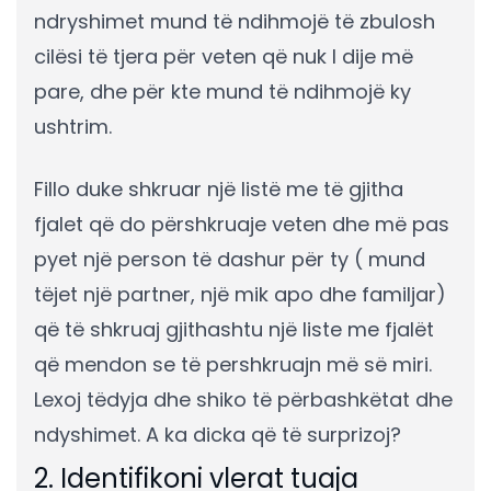
ndryshimet mund të ndihmojë të zbulosh
cilësi të tjera për veten që nuk I dije më
pare, dhe për kte mund të ndihmojë ky
ushtrim.
Fillo duke shkruar një listë me të gjitha
fjalet që do përshkruaje veten dhe më pas
pyet një person të dashur për ty ( mund
tëjet një partner, një mik apo dhe familjar)
që të shkruaj gjithashtu një liste me fjalët
që mendon se të pershkruajn më së miri.
Lexoj tëdyja dhe shiko të përbashkëtat dhe
ndyshimet. A ka dicka që të surprizoj?
2. Identifikoni vlerat tuaja