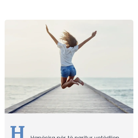
H
Hapësira për të ngritur vetëdijen