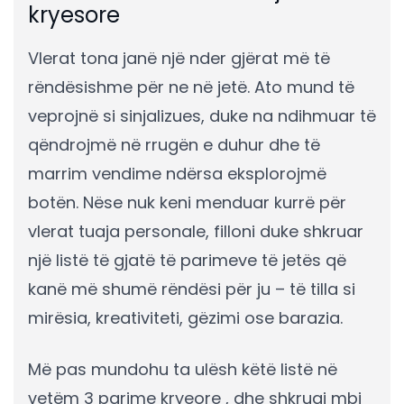
kryesore
Vlerat tona janë një nder gjërat më të
rëndësishme për ne në jetë. Ato mund të
veprojnë si sinjalizues, duke na ndihmuar të
qëndrojmë në rrugën e duhur dhe të
marrim vendime ndërsa eksplorojmë
botën. Nëse nuk keni menduar kurrë për
vlerat tuaja personale, filloni duke shkruar
një listë të gjatë të parimeve të jetës që
kanë më shumë rëndësi për ju – të tilla si
mirësia, kreativiteti, gëzimi ose barazia.
Më pas mundohu ta ulësh këtë listë në
vetëm 3 parime kryeore , dhe shkruaj mbi