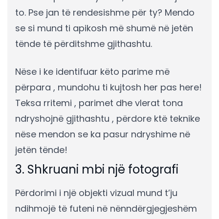
to. Pse jan të rendesishme për ty? Mendo
se si mund ti apikosh më shumë në jetën
tënde të përditshme gjithashtu.
Nëse i ke identifuar këto parime më
përpara , mundohu ti kujtosh her pas here!
Teksa rritemi , parimet dhe vlerat tona
ndryshojnë gjithashtu , përdore ktë teknike
nëse mendon se ka pasur ndryshime në
jetën tënde!
3. Shkruani mbi një fotografi
Përdorimi i një objekti vizual mund t’ju
ndihmojë të futeni në nënndërgjegjeshëm