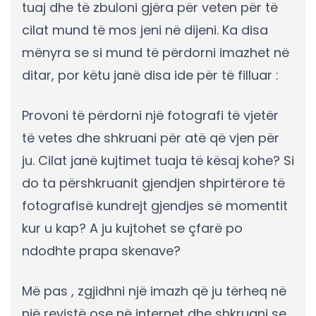
tuaj dhe të zbuloni gjëra për veten për të
cilat mund të mos jeni në dijeni. Ka disa
mënyra se si mund të përdorni imazhet në
ditar, por këtu janë disa ide për të filluar :
Provoni të përdorni një fotografi të vjetër
të vetes dhe shkruani për atë që vjen për
ju. Cilat janë kujtimet tuaja të kësaj kohe? Si
do ta përshkruanit gjendjen shpirtërore të
fotografisë kundrejt gjendjes së momentit
kur u kap? A ju kujtohet se çfarë po
ndodhte prapa skenave?
Më pas , zgjidhni një imazh që ju tërheq në
një revistë ose në internet dhe shkruani se