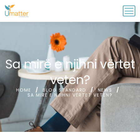
Sa mirë e njihni vërtet
veten?
HOME
BLOG STANDARD
NEWS
SA MIRË E NJIHNI VËRTET VETEN?